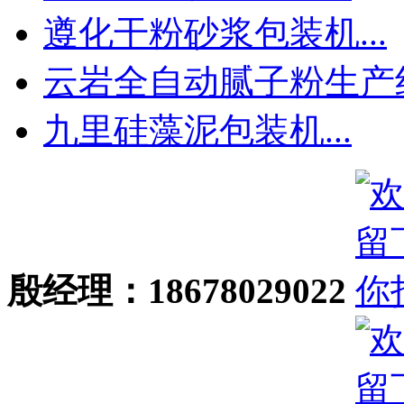
遵化干粉砂浆包装机...
云岩全自动腻子粉生产线.
九里硅藻泥包装机...
殷经理：18678029022