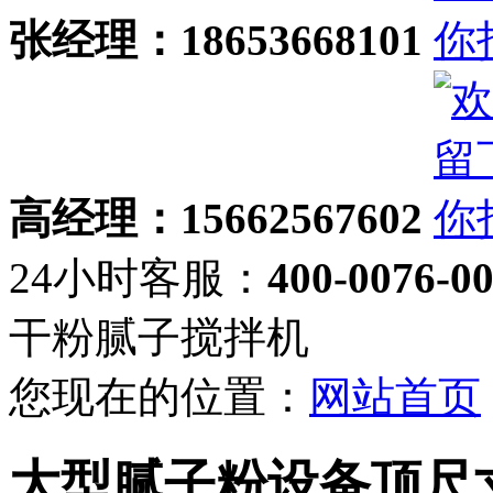
张经理：18653668101
高经理：15662567602
24小时客服：
400-0076-0
干粉腻子搅拌机
您现在的位置：
网站首页
大型腻子粉设备顶尺