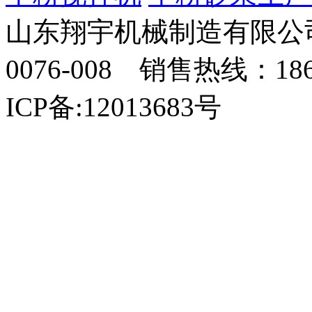
山东翔宇机械制造有限公司
0076-008 销售热线：18
ICP备:12013683号