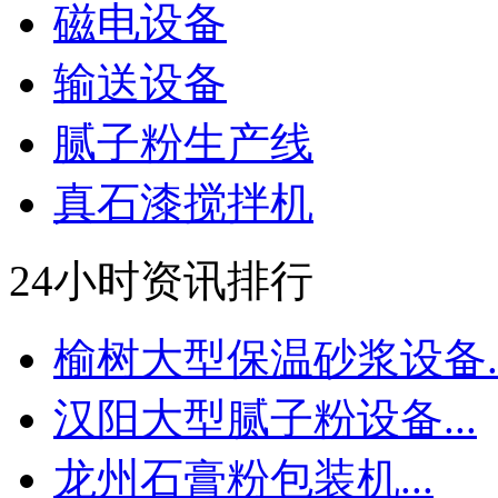
磁电设备
输送设备
腻子粉生产线
真石漆搅拌机
24小时资讯排行
榆树大型保温砂浆设备..
汉阳大型腻子粉设备...
龙州石膏粉包装机...